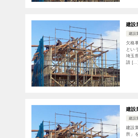
建設
建設
欠格
とい
埼玉
請 […
建設
建設
建設
所」