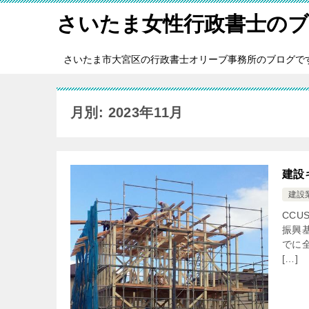
さいたま女性行政書士の
さいたま市大宮区の行政書士オリーブ事務所のブログで
月別: 2023年11月
建設
建設
CC
振興
でに
[…]