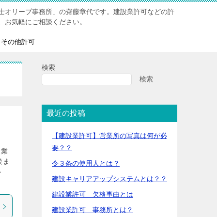
士オリーブ事務所」の齋藤章代です。建設業許可などの許
、お気軽にご相談ください。
その他許可
検索
検索
最近の投稿
【建設業許可】営業所の写真は何が必
要？？
設業
後ま
令３条の使用人とは？
い
建設キャリアアップシステムとは？？
建設業許可 欠格事由とは
建設業許可 事務所とは？