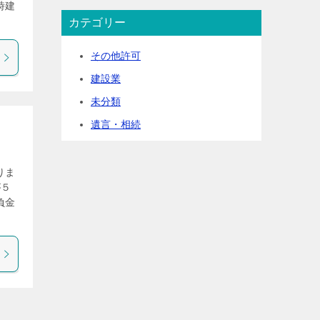
時建
カテゴリー
その他許可
建設業
未分類
遺言・相続
りま
が５
負金