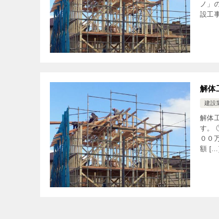
ノ」
設工事
解体
建設
解体
す。
００
額 […